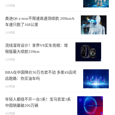
1小时前
奥迪Q6 e-tron不限速高速测续航 200km/h
车速只跑了168公里
2小时前
流线溜背设计！享界V8实车亮相：增
程版最大续航339km
2小时前
BBA在中国降价30万也卖不动 多家4S店闭
店跑路：你买油车吗
4小时前
年轻人都绕不开一台3系！宝马官宣3系
中国销量破200万辆
4小时前