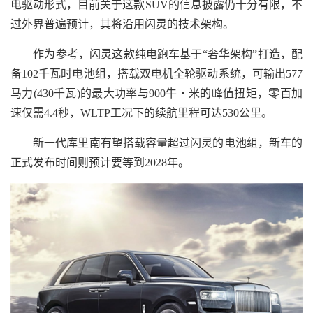
电驱动形式，目前关于这款SUV的信息披露仍十分有限，不
过外界普遍预计，其将沿用闪灵的技术架构。
作为参考，闪灵这款纯电跑车基于“奢华架构”打造，配
备102千瓦时电池组，搭载双电机全轮驱动系统，可输出577
马力(430千瓦)的最大功率与900牛・米的峰值扭矩，零百加
速仅需4.4秒，WLTP工况下的续航里程可达530公里。
新一代库里南有望搭载容量超过闪灵的电池组，新车的
正式发布时间则预计要等到2028年。