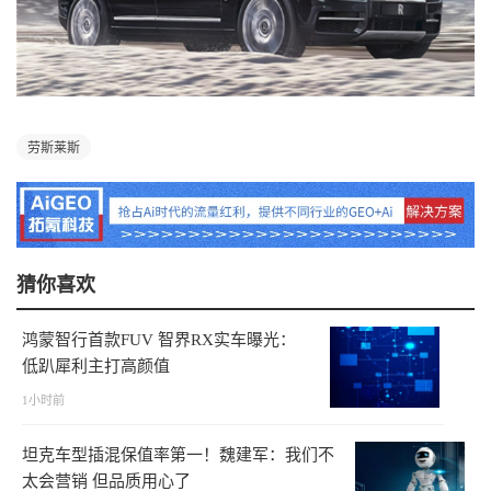
劳斯莱斯
猜你喜欢
鸿蒙智行首款FUV 智界RX实车曝光：
低趴犀利主打高颜值
1小时前
坦克车型插混保值率第一！魏建军：我们不
太会营销 但品质用心了