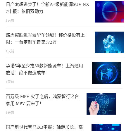
日产太想进步了！全新A+级新能源SUV NX
7申报：依旧双动力
1天前
路虎揽胜进军豪华车领域！称价格没有上
限：一台定制车曾卖372万
1天前
承诺5年至少推30款新能源车！上汽通用
放话：绝不做速成车
1天前
百万级 MPV 火了之后，鸿蒙智行这台
家用 MPV 要来了！
1天前
国产新世代宝马iX3申报：轴距加长、高