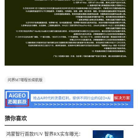
问界M7增程长续航版
猜你喜欢
鸿蒙智行首款FUV 智界RX实车曝光：