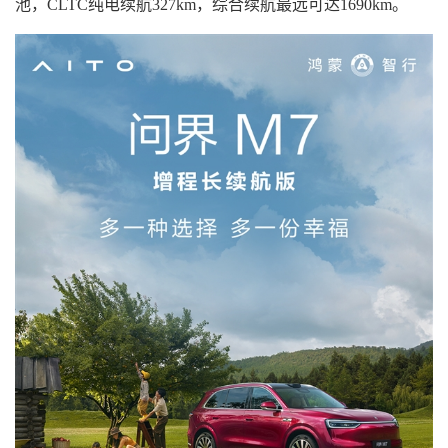
池，CLTC纯电续航327km，综合续航最远可达1690km。