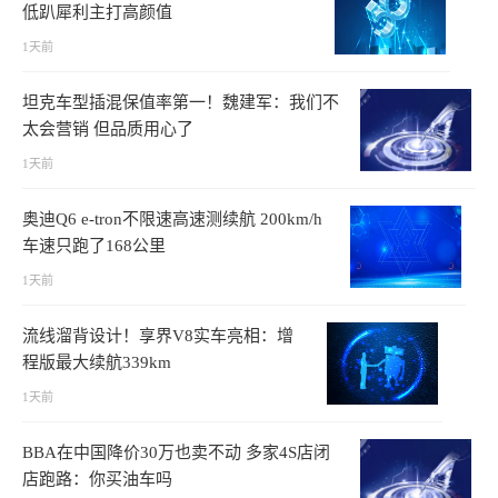
低趴犀利主打高颜值
1天前
坦克车型插混保值率第一！魏建军：我们不
太会营销 但品质用心了
1天前
奥迪Q6 e-tron不限速高速测续航 200km/h
车速只跑了168公里
1天前
流线溜背设计！享界V8实车亮相：增
程版最大续航339km
1天前
BBA在中国降价30万也卖不动 多家4S店闭
店跑路：你买油车吗