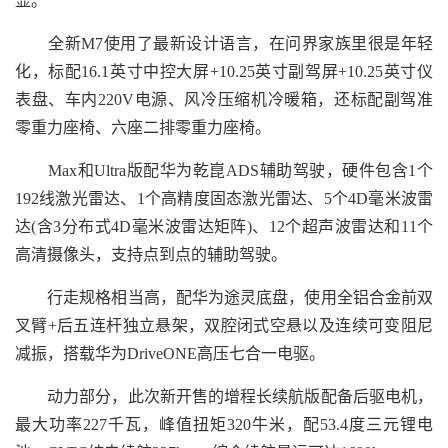
显。
全新M7使用了最新设计语言，在问界家族里很是年轻
化，标配16.1英寸中控大屏+10.25英寸副驾屏+10.25英寸仪
表盘、车内220V电源、风冷压缩机冷暖箱，还标配副驾准
零重力座椅、六座二排零重力座椅。
Max和Ultra版配华为乾崑ADS辅助驾驶，硬件包含1个
192线激光雷达、1个高精度固态激光雷达、5个4D毫米波雷
达(含3分布式4D毫米波雷达矩阵)、12个超声波雷达和11个
高清摄像头，支持点到点的辅助驾驶。
行走规格相当高，配华为途灵底盘，使用全铝合金前双
叉臂+后五连杆独立悬架，双腔闭式空悬以及连续可变阻尼
减振，搭载华为DriveONE高压七合一电驱。
动力部分，此次新开售的增程长续航版配备后驱电机，
最大功率227千瓦，峰值扭矩320牛米，配53.4度三元锂电