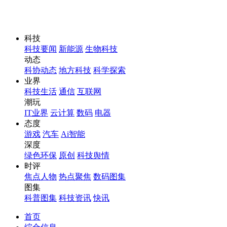
科技
科技要闻
新能源
生物科技
动态
科协动态
地方科技
科学探索
业界
科技生活
通信
互联网
潮玩
IT业界
云计算
数码
电器
态度
游戏
汽车
Ai智能
深度
绿色环保
原创
科技舆情
时评
焦点人物
热点聚焦
数码图集
图集
科普图集
科技资讯
快讯
首页