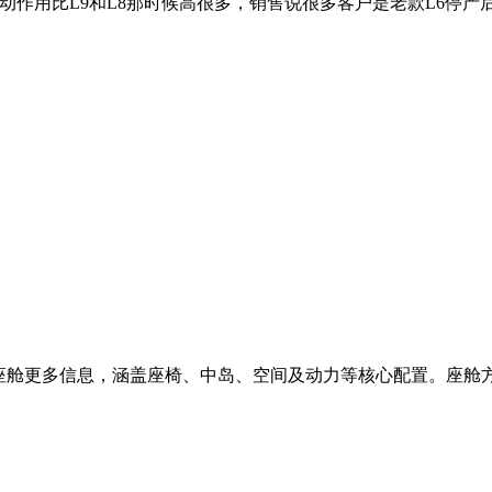
带动作用比L9和L8那时候高很多，销售说很多客户是老款L6停产
座舱更多信息，涵盖座椅、中岛、空间及动力等核心配置。座舱方面