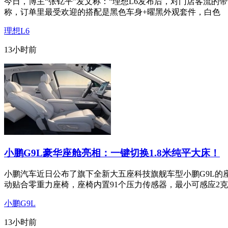
今日，博主“张钇平”发文称：“理想L6发布后，对门店客流的
称，订单里最受欢迎的搭配是黑色车身+曜黑外观套件，白色
理想L6
13小时前
小鹏G9L豪华座舱亮相：一键切换1.8米纯平大床！
小鹏汽车近日公布了旗下全新大五座科技旗舰车型小鹏G9L的
动贴合零重力座椅，座椅内置91个压力传感器，最小可感应2克
小鹏G9L
13小时前