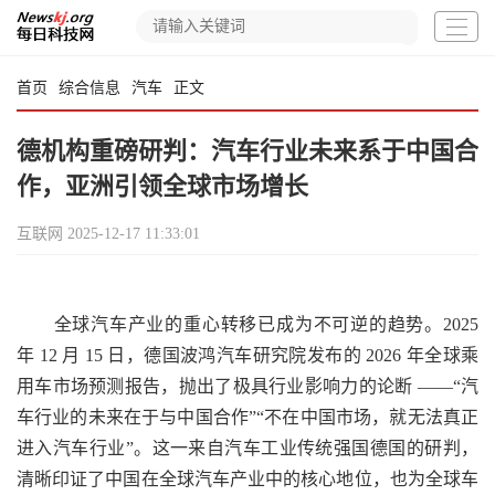
首页
综合信息
汽车
正文
德机构重磅研判：汽车行业未来系于中国合
作，亚洲引领全球市场增长
互联网
2025-12-17 11:33:01
全球汽车产业的重心转移已成为不可逆的趋势。2025
年 12 月 15 日，德国波鸿汽车研究院发布的 2026 年全球乘
用车市场预测报告，抛出了极具行业影响力的论断 ——“汽
车行业的未来在于与中国合作”“不在中国市场，就无法真正
进入汽车行业”。这一来自汽车工业传统强国德国的研判，
清晰印证了中国在全球汽车产业中的核心地位，也为全球车