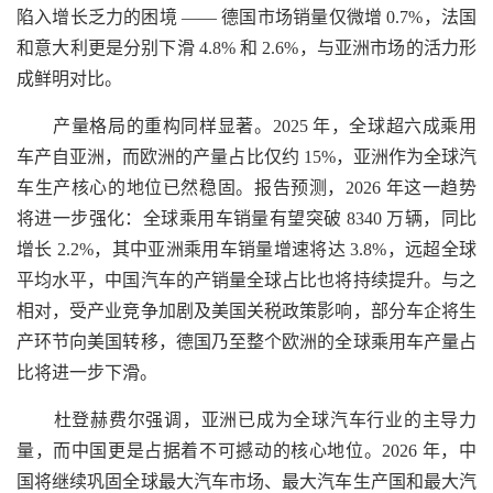
陷入增长乏力的困境 —— 德国市场销量仅微增 0.7%，法国
和意大利更是分别下滑 4.8% 和 2.6%，与亚洲市场的活力形
成鲜明对比。
产量格局的重构同样显著。2025 年，全球超六成乘用
车产自亚洲，而欧洲的产量占比仅约 15%，亚洲作为全球汽
车生产核心的地位已然稳固。报告预测，2026 年这一趋势
将进一步强化：全球乘用车销量有望突破 8340 万辆，同比
增长 2.2%，其中亚洲乘用车销量增速将达 3.8%，远超全球
平均水平，中国汽车的产销量全球占比也将持续提升。与之
相对，受产业竞争加剧及美国关税政策影响，部分车企将生
产环节向美国转移，德国乃至整个欧洲的全球乘用车产量占
比将进一步下滑。
杜登赫费尔强调，亚洲已成为全球汽车行业的主导力
量，而中国更是占据着不可撼动的核心地位。2026 年，中
国将继续巩固全球最大汽车市场、最大汽车生产国和最大汽