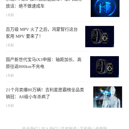
放话：绝不做速成车
1天前
百万级 MPV 火了之后，鸿蒙智行这台
家用 MPV 要来了！
1天前
国产新世代宝马iX3申报：轴距加长、高
原往返800km不充电
1天前
21个月卖爆80万辆！吉利星愿霸榜全品类
销冠：A0级小车杀疯了
1天前
关于我们
加入我们
寻求报道
手机版
桌面版