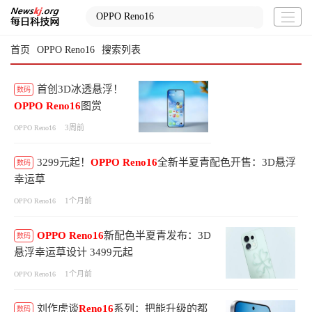
首页
OPPO Reno16
搜索列表
首创3D冰透悬浮！
数码
OPPO
Reno16
图赏
3周前
OPPO Reno16
3299元起！
OPPO
Reno16
全新半夏青配色开售：3D悬浮
数码
幸运草
1个月前
OPPO Reno16
OPPO
Reno16
新配色半夏青发布：3D
数码
悬浮幸运草设计 3499元起
1个月前
OPPO Reno16
刘作虎谈
Reno16
系列：把能升级的都
数码