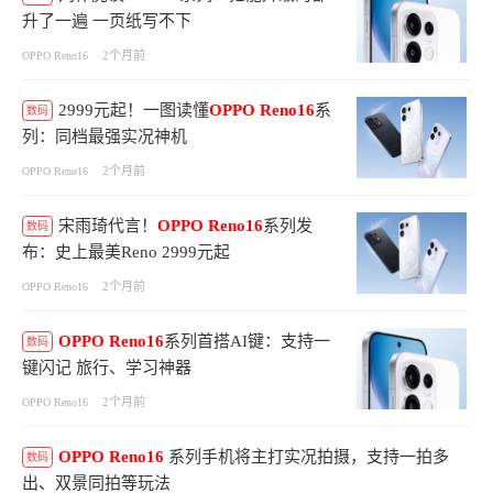
升了一遍 一页纸写不下
2个月前
OPPO Reno16
2999元起！一图读懂
OPPO
Reno16
系
数码
列：同档最强实况神机
2个月前
OPPO Reno16
宋雨琦代言！
OPPO
Reno16
系列发
数码
布：史上最美Reno 2999元起
2个月前
OPPO Reno16
OPPO
Reno16
系列首搭AI键：支持一
数码
键闪记 旅行、学习神器
2个月前
OPPO Reno16
OPPO
Reno16
系列手机将主打实况拍摄，支持一拍多
数码
出、双景同拍等玩法