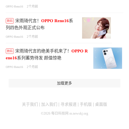
2个月前
OPPO Reno16
宋雨琦代言！
OPPO
Reno16
系
数码
列四色外观正式公布
2个月前
OPPO Reno16
宋雨琦代言的绝美手机来了！
OPPO
R
数码
eno16
系列蓄势待发 颜值惊艳
2个月前
OPPO Reno16
加载更多
关于我们
加入我们
寻求报道
手机版
桌面版
©
2026
每日科技网 m.newskj.org