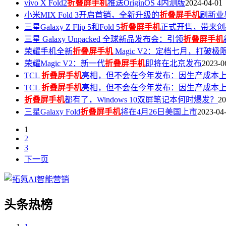
vivo X Fold2
折叠屏手机
推送OriginOS 4内测版
2024-04-01
小米MIX Fold 3开启首销，全新升级的
折叠屏手机
刷新业
三星Galaxy Z Flip 5和Fold 5
折叠屏手机
正式开售，带来创
三星 Galaxy Unpacked 全球新品发布会：引领
折叠屏手机
荣耀手机全新
折叠屏手机
Magic V2：定档七月，打破极
荣耀Magic V2：新一代
折叠屏手机
即将在北京发布
2023-0
TCL
折叠屏手机
亮相，但不会在今年发布：因生产成本
TCL
折叠屏手机
亮相，但不会在今年发布：因生产成本
折叠屏手机
都有了，Windows 10双屏笔记本何时爆发？
20
三星Galaxy Fold
折叠屏手机
将在4月26日美国上市
2023-04
1
2
3
下一页
头条热榜