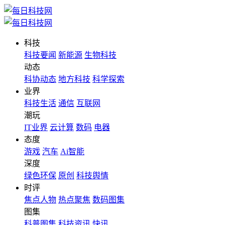
科技
科技要闻
新能源
生物科技
动态
科协动态
地方科技
科学探索
业界
科技生活
通信
互联网
潮玩
IT业界
云计算
数码
电器
态度
游戏
汽车
Ai智能
深度
绿色环保
原创
科技舆情
时评
焦点人物
热点聚焦
数码图集
图集
科普图集
科技资讯
快讯