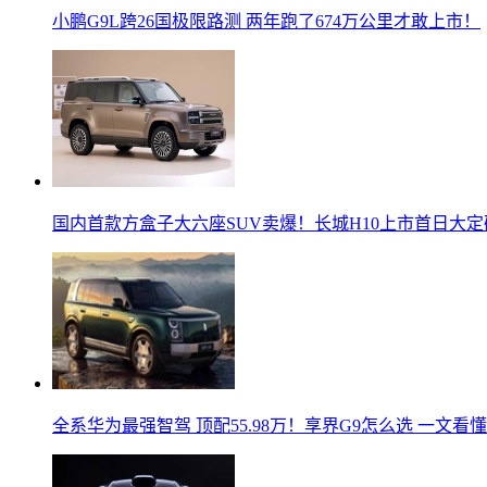
小鹏G9L跨26国极限路测 两年跑了674万公里才敢上市！
国内首款方盒子大六座SUV卖爆！长城H10上市首日大定
全系华为最强智驾 顶配55.98万！享界G9怎么选 一文看懂