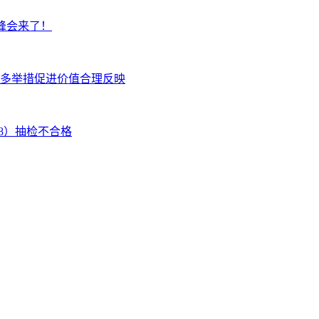
峰会来了！
多举措促进价值合理反映
08）抽检不合格