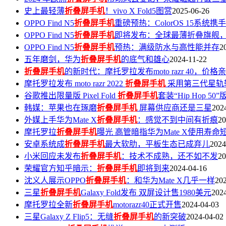
史上最轻薄
折叠屏手机
！vivo X Fold5图赏
2025-06-26
OPPO Find N5
折叠屏手机
重磅预热：ColorOS 15
OPPO Find N5
折叠屏手机
即将发布：全球最薄折叠旗舰
OPPO Find N5
折叠屏手机
预热：满级防水与高性能并存
2
五年磨剑，华为
折叠屏手机
的底气和雄心
2024-11-22
折叠屏手机
的新时代：摩托罗拉发布moto razr 40，价
摩托罗拉发布 moto razr 2022
折叠屏手机
采用第三代星轨
谷歌推出限量版 Pixel Fold
折叠屏手机
套装“Hip Hop 50”
韩媒：苹果也在琢磨
折叠屏手机
屏幕供应商还是三星
202
外媒上手华为Mate X
折叠屏手机
：感觉不到中间有折痕
20
摩托罗拉
折叠屏手机
曝光 高管暗指华为Mate X使用寿命
安卓系统成
折叠屏手机
最大软肋，平板生态已成弃儿
2024
小米回应未发布
折叠屏手机
：技术不成熟，还不如不发
20
荣耀官方知乎暗示：
折叠屏手机
即将到来
2024-04-16
沈义人展示OPPO
折叠屏手机
：和华为Mate X几乎一样
20
三星
折叠屏手机
Galaxy Fold发布 双屏设计售1980美元
202
摩托罗拉全新
折叠屏手机
motorazr40正式开售
2024-04-03
三星Galaxy Z Flip5：无缝
折叠屏手机
的新突破
2024-04-02