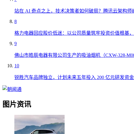
站在 AI 奇点之上，技术决策者如何破局？腾讯云架构师
8
格力电器回应股价低迷：以公司质量筑牢投资价值根基，
9
佛山市皓辰电器有限公司生产的吸油烟机（CXW-328-M
10
锐胜汽车品牌独立，计划未来五年投入 200 亿元研发资金
图片资讯