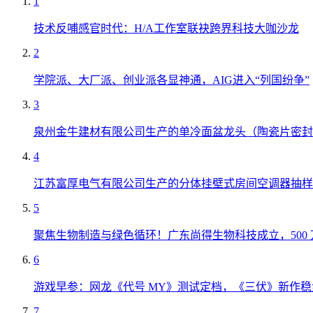
1
技术反哺感官时代：H/A工作室联袂跨界科技大咖沙龙
2
学院派、大厂派、创业派各显神通，AIG进入“列国纷争”
3
泉州金牛建材有限公司生产的单冷面盆龙头（陶瓷片密封
4
江苏富厚电气有限公司生产的分体挂壁式房间空调器抽样
5
聚焦生物制造与绿色循环！广东尚得生物科技成立，500
6
游戏早参：网龙《代号 MY》测试定档，《三伏》新作稳
7