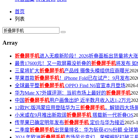
首页
列表
Array
折叠屏手机
进入无痕新阶段！2026折叠面板出货量将大涨
最贵17600元！又一款屏幕没折叠的
折叠屏手机
将发布 如
三星将扩大
折叠屏手机
产品线 摄像头模组供应商曝光
202
苹果首款
折叠屏手机
！iPhone Fold已在试产：9月发布
202
全球最平整
折叠屏手机
OPPO Find N6官宣本月登场
2026-
华为Mate X7外媒评测：当前市场上最好的
折叠屏手机
202
中国
折叠屏手机
用户画像出炉 近半数月收入达1-2万元
202
12款PC版鸿蒙应用登陆华为三
折叠屏手机
，解锁四大场
小米或在9月推出新款阔
折叠屏手机
搭载新一代折叠OS
20
传苹果已确定明年发布
折叠屏手机
定价与华为接近
2025-
二季度
折叠屏手机
出货量排名：华为斩获45%份额 全球
2024 年欧洲
折叠屏手机
市场风云变幻，荣耀崛起打破三