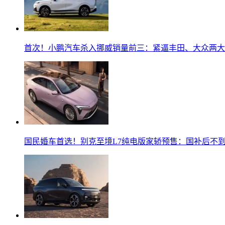
首次！小鹏汽车杀入挪威销量前三：紧逼丰田、大众两大
国民婚车首选！别克至境L7纯电版家轿预售：国补后不到