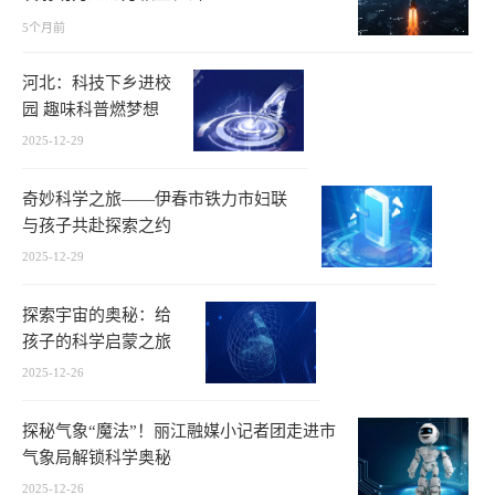
5个月前
河北：科技下乡进校
园 趣味科普燃梦想
2025-12-29
奇妙科学之旅——伊春市铁力市妇联
与孩子共赴探索之约
2025-12-29
探索宇宙的奥秘：给
孩子的科学启蒙之旅
2025-12-26
探秘气象“魔法”！丽江融媒小记者团走进市
气象局解锁科学奥秘
2025-12-26