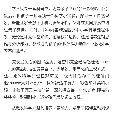
它不只是一套科普书，更是亲子共读的绝佳桥梁。茶余
饭后，和孩子一起解锁一个科学小实验，探讨一个自然现
象，既能让家长放下手机高质量陪伴，又能在共同探索中增
进亲子感情。同时，书中内容精准匹配中小学科学课程体
系，无论是补充课堂知识、拓展认知边界，还是培养逻辑思
维与分析能力，都能成为孩子的“课外得力助手”，让校外学
习不再孤单。
家长最关心的图书品质，这套书完全经得起检验：DK
一贯的高品质插图贯穿全书，大场景、细节化的呈现方式，
让抽象的科学原理直观可见，极大降低孩子的理解门
槛;300mm大开本设计，翻阅舒适不费力，彩色印刷柔和护
眼，让孩子愿意主动停留，深入探索每一个知识点;硬壳精
装装帧，耐翻耐摔，适合孩子反复阅读收藏。
从激发科学兴趣到培养探索能力，从亲子陪伴互动到课