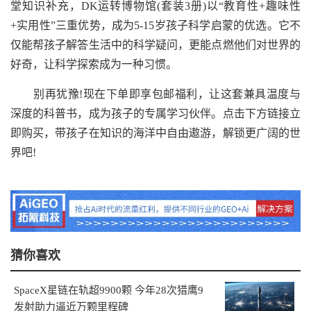
堂知识补充，DK运转博物馆(套装3册)以“教育性+趣味性
+实用性”三重优势，成为5-15岁孩子科学启蒙的优选。它不
仅能帮孩子解答生活中的科学疑问，更能点燃他们对世界的
好奇，让科学探索成为一种习惯。
别再犹豫!现在下单即享包邮福利，让这套兼具温度与
深度的科普书，成为孩子的专属学习伙伴。点击下方链接立
即购买，带孩子在知识的海洋中自由遨游，解锁更广阔的世
界吧!
猜你喜欢
SpaceX星链在轨超9900颗 今年28次猎鹰9
发射助力逼近万颗里程碑