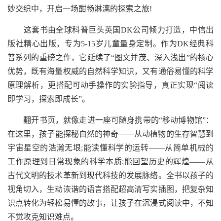
妙交织中，开启一场酣畅淋漓的探索之旅!
这套书由全球科普巨头英国DK公司倾力打造，中信出
版社精心出版，专为5-15岁儿童量身定制。作为DK经典科
普系列的重磅之作，它延续了“图文并茂、深入浅出”的核心
优势，既有海量权威的自然科学知识，又有通俗易懂的科学
原理解析，更搭配可动手操作的实验指导，真正实现“阅读
即学习，探索即成长”。
翻开书页，就像走进一座可随身携带的“移动博物馆”：
在这里，孩子能探秘自然的神奇——从动植物的生存智慧到
宇宙星空的浩瀚无垠;能读懂科学的运转——从简单机械的
工作原理到日常现象的科学本质;能回望历史的辉煌——从
古代文明的技术革新到现代科技的发展脉络。全书以孩子的
视角切入，生动诙谐的语言搭配超高清写实插图，把复杂知
识点转化为轻松易懂的故事，让孩子在沉浸式阅读中，不知
不觉攻克知识难点。