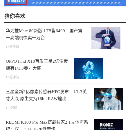
猜你喜欢
华为推Mate 80新版 1TB售6499：国产第
一高端机快卖千万台
12分钟前
OPPO Find X10首发三星2亿像素
拥有1/1.3英寸大底
13分钟前
三星全新2亿像素传感器HPC发布：1/1.3英
寸大底 原生支持16bit RAW输出
1小时前
REDMI K100 Pro Max搭载独家2.1立体声系
统：双1115D+1620低音炮