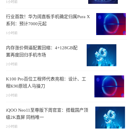
1小时前
行业首款！华为阔直板手机确定归属Pura X
系列：预计7000元起
1小时前
内存涨价倒逼配置回缩：4+128GB配
置再度回归手机市场
2小时前
K100 Pro百位工程师代表亮相：设计、工
程K90原班人马操刀
2小时前
iQOO Neo11至尊版下周官宣：搭载国产顶
级2K直屏 同档唯一
2小时前