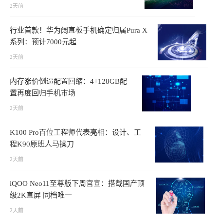
2天前
行业首款！华为阔直板手机确定归属Pura X
系列：预计7000元起
2天前
内存涨价倒逼配置回缩：4+128GB配
置再度回归手机市场
2天前
K100 Pro百位工程师代表亮相：设计、工
程K90原班人马操刀
2天前
iQOO Neo11至尊版下周官宣：搭载国产顶
级2K直屏 同档唯一
2天前