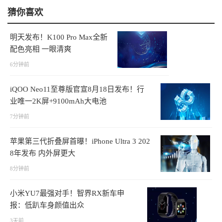
猜你喜欢
明天发布！K100 Pro Max全新
配色亮相 一眼清爽
6分钟前
iQOO Neo11至尊版官宣8月18日发布！行
业唯一2K屏+9100mAh大电池
7分钟前
苹果第三代折叠屏首曝！iPhone Ultra 3 202
8年发布 内外屏更大
8分钟前
小米YU7最强对手！智界RX新车申
报：低趴车身颜值出众
3天前