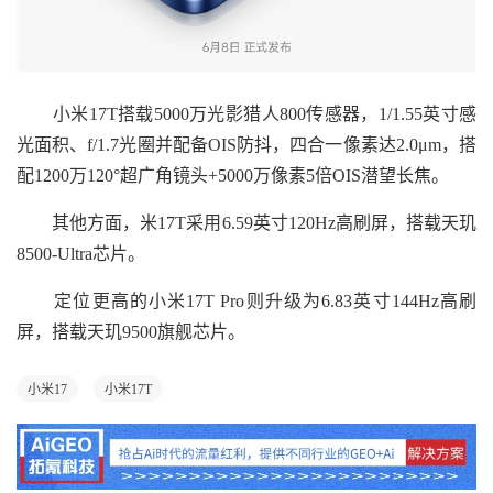
小米17T搭载5000万光影猎人800传感器，1/1.55英寸感
光面积、f/1.7光圈并配备OIS防抖，四合一像素达2.0μm，搭
配1200万120°超广角镜头+5000万像素5倍OIS潜望长焦。
其他方面，米17T采用6.59英寸120Hz高刷屏，搭载天玑
8500-Ultra芯片。
定位更高的小米17T Pro则升级为6.83英寸144Hz高刷
屏，搭载天玑9500旗舰芯片。
小米17
小米17T