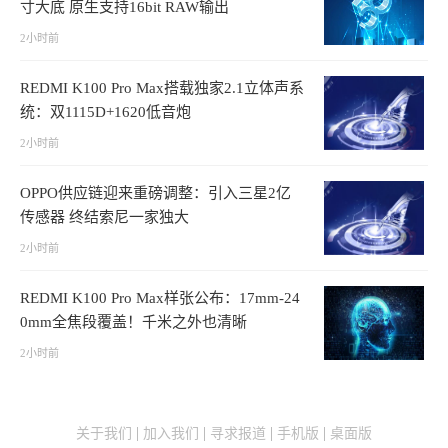
寸大底 原生支持16bit RAW输出
2小时前
REDMI K100 Pro Max搭载独家2.1立体声系
统：双1115D+1620低音炮
2小时前
OPPO供应链迎来重磅调整：引入三星2亿
传感器 终结索尼一家独大
2小时前
REDMI K100 Pro Max样张公布：17mm-24
0mm全焦段覆盖！千米之外也清晰
2小时前
关于我们
加入我们
寻求报道
手机版
桌面版