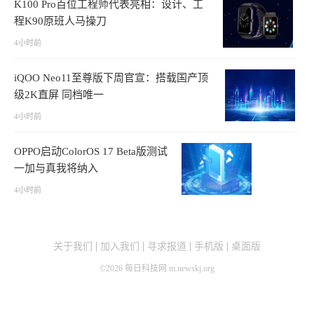
K100 Pro百位工程师代表亮相：设计、工
程K90原班人马操刀
4小时前
iQOO Neo11至尊版下周官宣：搭载国产顶
级2K直屏 同档唯一
4小时前
OPPO启动ColorOS 17 Beta版测试
一加与真我将纳入
4小时前
关于我们
加入我们
寻求报道
手机版
桌面版
©
2026
每日科技网 m.newskj.org