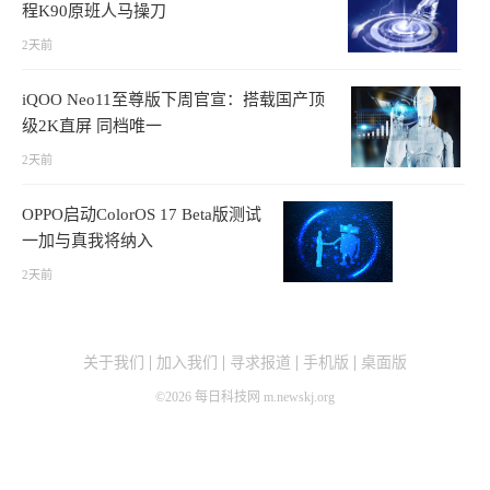
程K90原班人马操刀
2天前
iQOO Neo11至尊版下周官宣：搭载国产顶
级2K直屏 同档唯一
2天前
OPPO启动ColorOS 17 Beta版测试
一加与真我将纳入
2天前
关于我们
加入我们
寻求报道
手机版
桌面版
©
2026
每日科技网 m.newskj.org