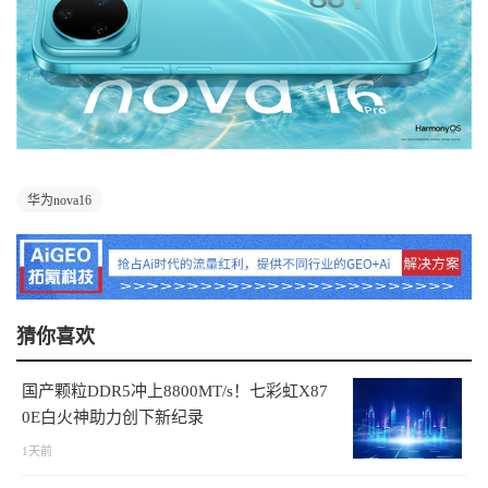
华为nova16
猜你喜欢
国产颗粒DDR5冲上8800MT/s！七彩虹X87
0E白火神助力创下新纪录
1天前