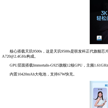
核心搭载天玑9500s，这是天玑9500s是联发科正代旗舰芯片，采用第二代
A720@2.4GHz构成。
GPU层面搭载Immortalis-G925旗舰12核GPU，主
内置10420mAh大电池，支持67W快充。