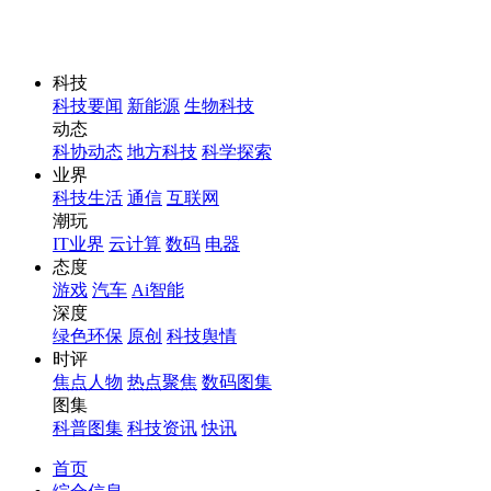
科技
科技要闻
新能源
生物科技
动态
科协动态
地方科技
科学探索
业界
科技生活
通信
互联网
潮玩
IT业界
云计算
数码
电器
态度
游戏
汽车
Ai智能
深度
绿色环保
原创
科技舆情
时评
焦点人物
热点聚焦
数码图集
图集
科普图集
科技资讯
快讯
首页