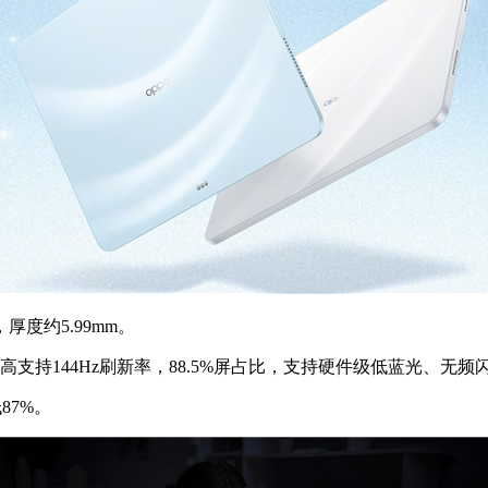
度约5.99mm。
最高支持144Hz刷新率，88.5%屏占比，支持硬件级低蓝光、无频
87%。