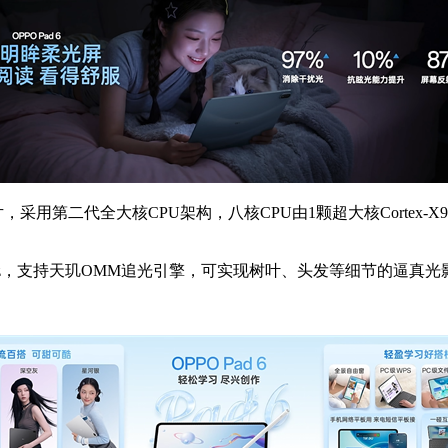
全大核CPU架构，八核CPU由1颗超大核Cortex-X925@3.73G
频1.61GHz，支持天玑OMM追光引擎，可实现树叶、头发等细节的逼