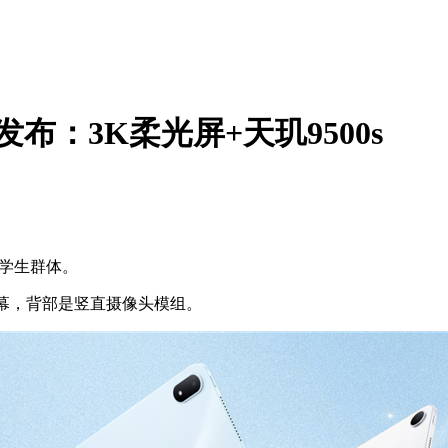
6发布：3K柔光屏+天玑9500s
合学生群体。
屏幕，背部是竖直摄像头模组。