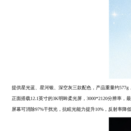
提供星光蓝、星河银、深空灰三款配色，产品重量约577g，厚
正面搭载12.1英寸的3K明眸柔光屏，3000*2120分辨率，
屏幕可消除97%干扰光，抗眩光能力提升10%，反射率降低