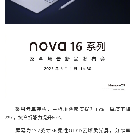
采用云隼架构，主板堆叠密度提升15%、厚度下降
22%，抗弯折能力提升60%。
屏幕为13.2英寸3K柔性OLED云晰柔光屏，分辨率