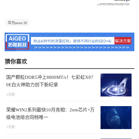
华为nova 16
猜你喜欢
国产颗粒DDR5冲上8800MT/s！七彩虹X87
0E白火神助力创下新纪录
1天前
荣耀WIN2系列最快10月亮相：2nm芯片+万
级电池组合同档唯一
1天前