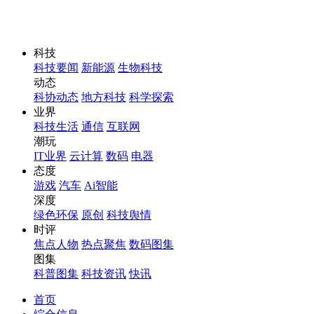
科技
科技要闻
新能源
生物科技
动态
科协动态
地方科技
科学探索
业界
科技生活
通信
互联网
潮玩
IT业界
云计算
数码
电器
态度
游戏
汽车
Ai智能
深度
绿色环保
原创
科技舆情
时评
焦点人物
热点聚焦
数码图集
图集
科普图集
科技资讯
快讯
首页