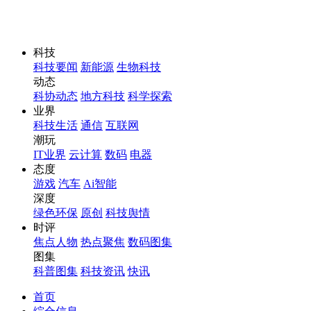
科技
科技要闻
新能源
生物科技
动态
科协动态
地方科技
科学探索
业界
科技生活
通信
互联网
潮玩
IT业界
云计算
数码
电器
态度
游戏
汽车
Ai智能
深度
绿色环保
原创
科技舆情
时评
焦点人物
热点聚焦
数码图集
图集
科普图集
科技资讯
快讯
首页