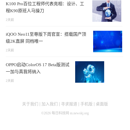
K100 Pro百位工程师代表亮相：设计、工
程K90原班人马操刀
2天前
iQOO Neo11至尊版下周官宣：搭载国产顶
级2K直屏 同档唯一
2天前
OPPO启动ColorOS 17 Beta版测试
一加与真我将纳入
2天前
关于我们
加入我们
寻求报道
手机版
桌面版
©
2026
每日科技网 m.newskj.org