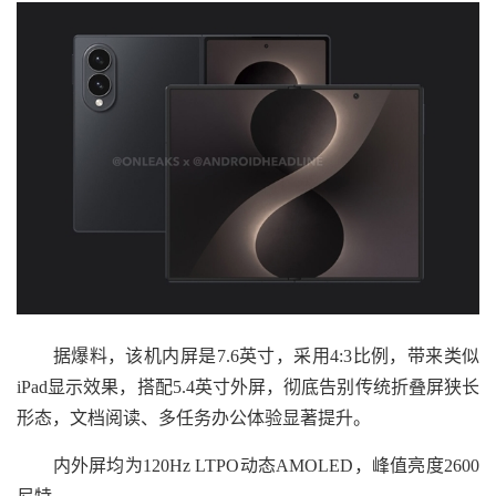
据爆料，该机内屏是7.6英寸，采用4:3比例，带来类似
iPad显示效果，搭配5.4英寸外屏，彻底告别传统折叠屏狭长
形态，文档阅读、多任务办公体验显著提升。
内外屏均为120Hz LTPO动态AMOLED，峰值亮度2600