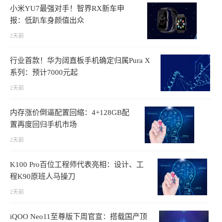
小米YU7最强对手！智界RX新车申
报：低趴车身颜值出众
2天前
行业首款！华为阔直板手机确定归属Pura X
系列：预计7000元起
2天前
内存涨价倒逼配置回缩：4+128GB配
置再度回归手机市场
2天前
K100 Pro百位工程师代表亮相：设计、工
程K90原班人马操刀
2天前
iQOO Neo11至尊版下周官宣：搭载国产顶