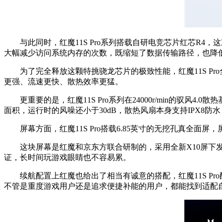
与此同时，红魔11S Pro系列搭载自研电竞芯片红芯R4
大幅减少访问系统内存的次数，既缩短了数据传输路径，也降
为了完全释放这颗特挑骁龙芯片的极致性能，红魔11S Pr
更强、流速更快、散热效率更猛。
更重要的是，红魔11S Pro系列在24000r/min的驭风
面积，运行时的风噪还小于30dB，散热风扇本身支持IPX8
屏幕方面，红魔11S Pro搭载6.85英寸的无挖孔真全面屏
这块屏幕是红魔和京东方联合研制的，采用全新X10屏下发光
证，长时间玩游戏眼睛也不容易累。
续航配置上红魔也给出了相当有诚意的搭配，红魔11S Pro配备80
不管是重度游戏用户还是追求便捷补能的用户，都能找到适配