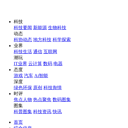
科技
科技要闻
新能源
生物科技
动态
科协动态
地方科技
科学探索
业界
科技生活
通信
互联网
潮玩
IT业界
云计算
数码
电器
态度
游戏
汽车
Ai智能
深度
绿色环保
原创
科技舆情
时评
焦点人物
热点聚焦
数码图集
图集
科普图集
科技资讯
快讯
首页