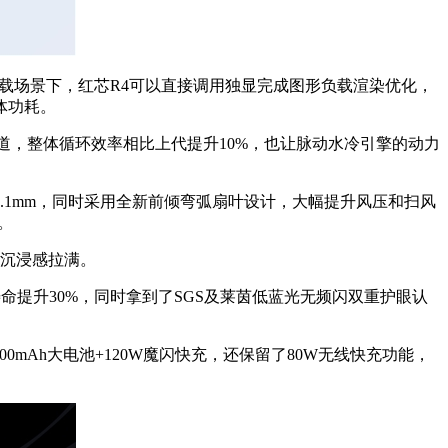
负载场景下，红芯R4可以直接调用独显完成图形负载渲染优化，
体功耗。
道，整体循环效率相比上代提升10%，也让脉动水冷引擎的动力
处仅0.1mm，同时采用全新前倾弯弧扇叶设计，大幅提升风压和扫风
。
觉沉浸感拉满。
提升30%，同时拿到了SGS及莱茵低蓝光无频闪双重护眼认
500mAh大电池+120W魔闪快充，还保留了80W无线快充功能，