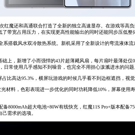
，这次红魔还和高通联合打造了全新的独立高速显存。在游戏等高
低了带宽占用压力，在实现更高性能输出的同时还能同步压低整
o全系搭载风水双冷散热系统。新机采用了全新设计的弯流液体流
4.0散热基础上，新增了小而强悍的43片超薄飓风扇，每片扇叶最薄
防水，日常使用几乎感知不到噪音，也完全不用担心泼溅进水的问题
，屏占比高达95.3%，横屏玩游戏的时候几乎看不到边框遮挡，视
材料，色彩表现进一步优化的同时功耗降低10%，屏幕使用寿命
00mAh超大电池+80W有线快充，红魔11S Pro+版本配备7
自己需求的选项。