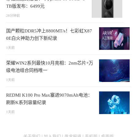
TB版发布：6499元
28分钟前
国产颗粒DDR5冲上8800MT/s！七彩虹X87
0E白火神助力创下新纪录
1天前
荣耀WIN2系列最快10月亮相：2nm芯片+万
级电池组合同档唯一
1天前
REDMI K100 Pro Max塞进9070mAh电池：
刷新K系列容量纪录
1天前
关于我们
加入我们
寻求报道
手机版
桌面版