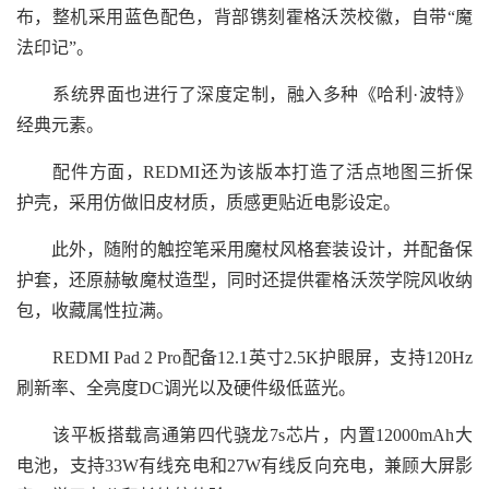
布，整机采用蓝色配色，背部镌刻霍格沃茨校徽，自带“魔
法印记”。
系统界面也进行了深度定制，融入多种《哈利·波特》
经典元素。
配件方面，REDMI还为该版本打造了活点地图三折保
护壳，采用仿做旧皮材质，质感更贴近电影设定。
此外，随附的触控笔采用魔杖风格套装设计，并配备保
护套，还原赫敏魔杖造型，同时还提供霍格沃茨学院风收纳
包，收藏属性拉满。
REDMI Pad 2 Pro配备12.1英寸2.5K护眼屏，支持120Hz
刷新率、全亮度DC调光以及硬件级低蓝光。
该平板搭载高通第四代骁龙7s芯片，内置12000mAh大
电池，支持33W有线充电和27W有线反向充电，兼顾大屏影