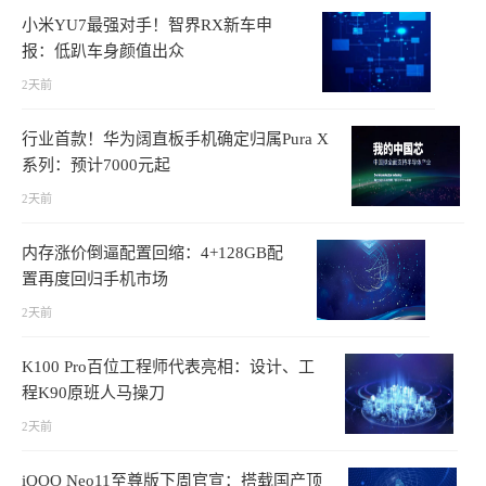
小米YU7最强对手！智界RX新车申
报：低趴车身颜值出众
2天前
行业首款！华为阔直板手机确定归属Pura X
系列：预计7000元起
2天前
内存涨价倒逼配置回缩：4+128GB配
置再度回归手机市场
2天前
K100 Pro百位工程师代表亮相：设计、工
程K90原班人马操刀
2天前
iQOO Neo11至尊版下周官宣：搭载国产顶