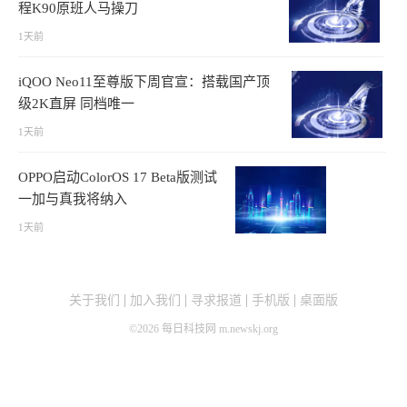
程K90原班人马操刀
1天前
iQOO Neo11至尊版下周官宣：搭载国产顶
级2K直屏 同档唯一
1天前
OPPO启动ColorOS 17 Beta版测试
一加与真我将纳入
1天前
关于我们
加入我们
寻求报道
手机版
桌面版
©
2026
每日科技网 m.newskj.org