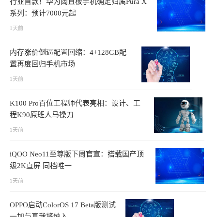
行业首款！华为阔直板手机确定归属Pura X
系列：预计7000元起
1天前
内存涨价倒逼配置回缩：4+128GB配
置再度回归手机市场
1天前
K100 Pro百位工程师代表亮相：设计、工
程K90原班人马操刀
1天前
iQOO Neo11至尊版下周官宣：搭载国产顶
级2K直屏 同档唯一
1天前
OPPO启动ColorOS 17 Beta版测试
一加与真我将纳入