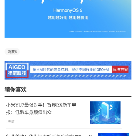
鸿蒙6
猜你喜欢
小米YU7最强对手！智界RX新车申
报：低趴车身颜值出众
1天前