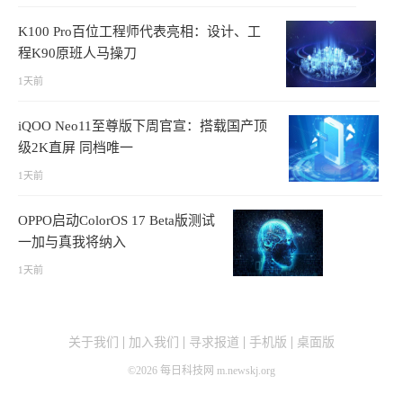
K100 Pro百位工程师代表亮相：设计、工
程K90原班人马操刀
1天前
iQOO Neo11至尊版下周官宣：搭载国产顶
级2K直屏 同档唯一
1天前
OPPO启动ColorOS 17 Beta版测试
一加与真我将纳入
1天前
关于我们
加入我们
寻求报道
手机版
桌面版
©
2026
每日科技网 m.newskj.org