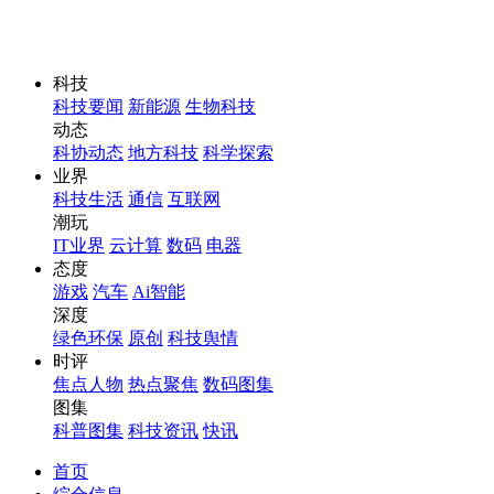
科技
科技要闻
新能源
生物科技
动态
科协动态
地方科技
科学探索
业界
科技生活
通信
互联网
潮玩
IT业界
云计算
数码
电器
态度
游戏
汽车
Ai智能
深度
绿色环保
原创
科技舆情
时评
焦点人物
热点聚焦
数码图集
图集
科普图集
科技资讯
快讯
首页