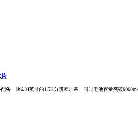
芯片
并配备一块6.84英寸的1.5K分辨率屏幕，同时电池容量突破900