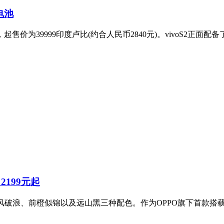
电池
起售价为39999印度卢比(约合人民币2840元)。vivoS2正面配备
2199元起
，拥有乘风破浪、前橙似锦以及远山黑三种配色。作为OPPO旗下首款