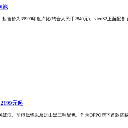
电池
起售价为39999印度卢比(约合人民币2840元)。vivoS2正面配备
2199元起
，拥有乘风破浪、前橙似锦以及远山黑三种配色。作为OPPO旗下首款