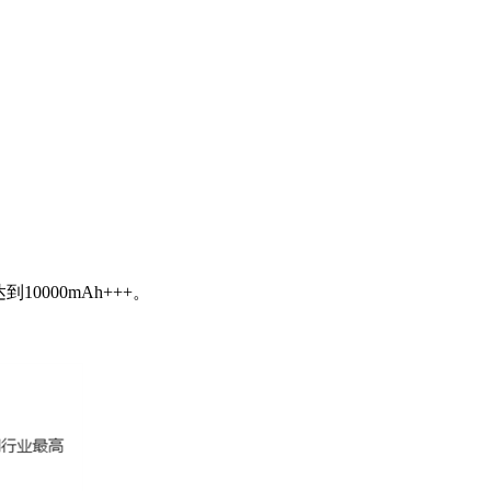
000mAh+++。