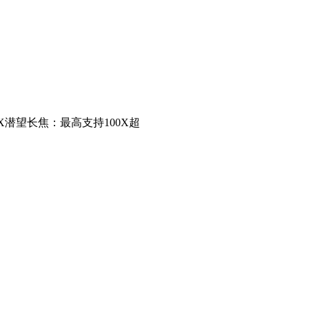
5X潜望长焦：最高支持100X超