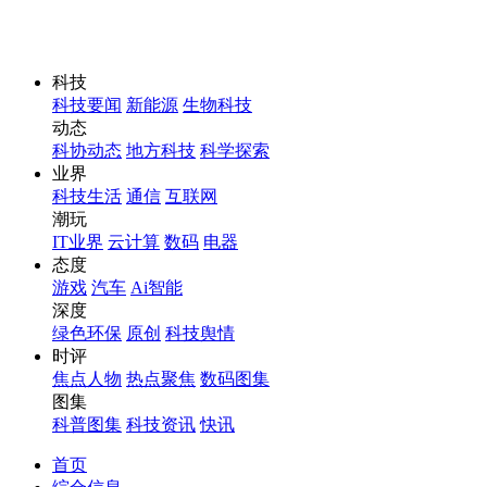
科技
科技要闻
新能源
生物科技
动态
科协动态
地方科技
科学探索
业界
科技生活
通信
互联网
潮玩
IT业界
云计算
数码
电器
态度
游戏
汽车
Ai智能
深度
绿色环保
原创
科技舆情
时评
焦点人物
热点聚焦
数码图集
图集
科普图集
科技资讯
快讯
首页