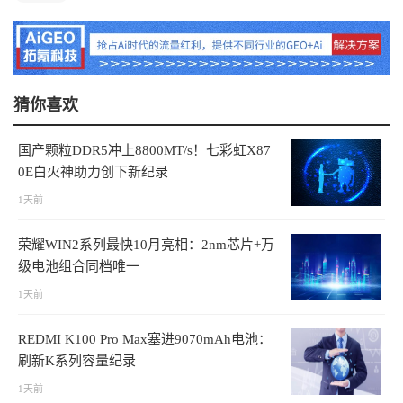
猜你喜欢
国产颗粒DDR5冲上8800MT/s！七彩虹X87
0E白火神助力创下新纪录
1天前
荣耀WIN2系列最快10月亮相：2nm芯片+万
级电池组合同档唯一
1天前
REDMI K100 Pro Max塞进9070mAh电池：
刷新K系列容量纪录
1天前