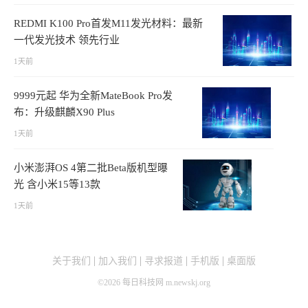
REDMI K100 Pro首发M11发光材料：最新
一代发光技术 领先行业
1天前
9999元起 华为全新MateBook Pro发
布：升级麒麟X90 Plus
1天前
小米澎湃OS 4第二批Beta版机型曝
光 含小米15等13款
1天前
关于我们
加入我们
寻求报道
手机版
桌面版
©
2026
每日科技网 m.newskj.org