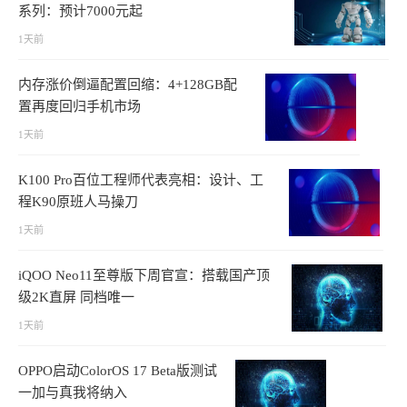
系列：预计7000元起
1天前
内存涨价倒逼配置回缩：4+128GB配
置再度回归手机市场
1天前
K100 Pro百位工程师代表亮相：设计、工
程K90原班人马操刀
1天前
iQOO Neo11至尊版下周官宣：搭载国产顶
级2K直屏 同档唯一
1天前
OPPO启动ColorOS 17 Beta版测试
一加与真我将纳入