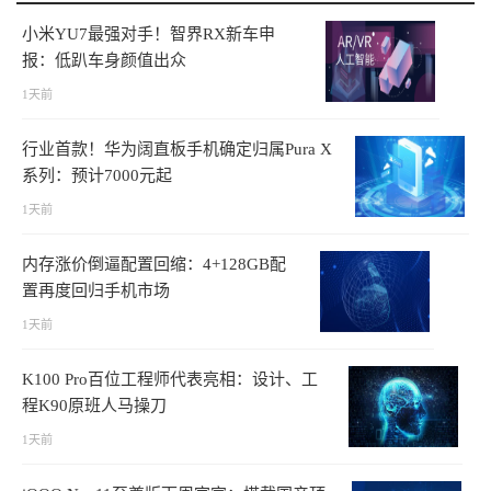
小米YU7最强对手！智界RX新车申
报：低趴车身颜值出众
1天前
行业首款！华为阔直板手机确定归属Pura X
系列：预计7000元起
1天前
内存涨价倒逼配置回缩：4+128GB配
置再度回归手机市场
1天前
K100 Pro百位工程师代表亮相：设计、工
程K90原班人马操刀
1天前