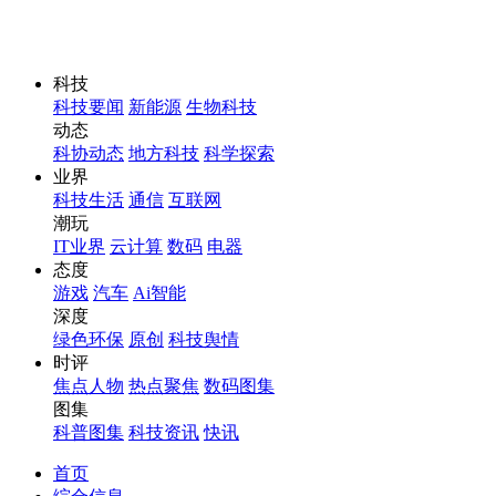
科技
科技要闻
新能源
生物科技
动态
科协动态
地方科技
科学探索
业界
科技生活
通信
互联网
潮玩
IT业界
云计算
数码
电器
态度
游戏
汽车
Ai智能
深度
绿色环保
原创
科技舆情
时评
焦点人物
热点聚焦
数码图集
图集
科普图集
科技资讯
快讯
首页