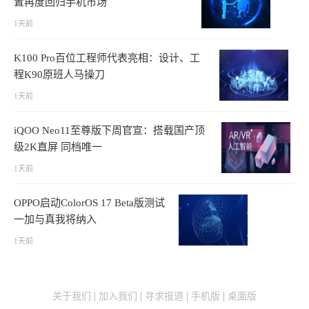
置再度回归手机市场
1天前
K100 Pro百位工程师代表亮相：设计、工
程K90原班人马操刀
1天前
iQOO Neo11至尊版下周官宣：搭载国产顶
级2K直屏 同档唯一
1天前
OPPO启动ColorOS 17 Beta版测试
一加与真我将纳入
1天前
关于我们
加入我们
寻求报道
手机版
桌面版