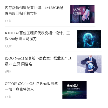
内存涨价倒逼配置回缩：4+128GB配
置再度回归手机市场
1天前
K100 Pro百位工程师代表亮相：设计、工
程K90原班人马操刀
1天前
iQOO Neo11至尊版下周官宣：搭载国产顶
级2K直屏 同档唯一
1天前
OPPO启动ColorOS 17 Beta版测试
一加与真我将纳入
1天前