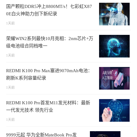
国产颗粒DDR5冲上8800MT/s！七彩虹X87
0E白火神助力创下新纪录
1天前
荣耀WIN2系列最快10月亮相：2nm芯片+万
级电池组合同档唯一
1天前
REDMI K100 Pro Max塞进9070mAh电池：
刷新K系列容量纪录
1天前
REDMI K100 Pro首发M11发光材料：最新
一代发光技术 领先行业
1天前
9999元起 华为全新MateBook Pro发