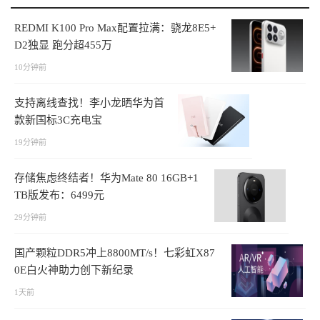
REDMI K100 Pro Max配置拉满：骁龙8E5+
D2独显 跑分超455万
10分钟前
支持离线查找！李小龙晒华为首
款新国标3C充电宝
19分钟前
存储焦虑终结者！华为Mate 80 16GB+1
TB版发布：6499元
29分钟前
国产颗粒DDR5冲上8800MT/s！七彩虹X87
0E白火神助力创下新纪录
1天前