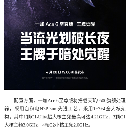
配置方面，一加Ace 6至尊版将搭载天玑9500旗舰处理
器，采用台积电N3P 3nm先进工艺，采用1+3+4全大核架
构，其中1颗C1-Ultra超大核主频最高可达4.21GHz，3颗C1
大核主频3.0GHz，4颗C2小核主频2.0GHz。