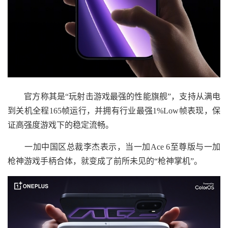
官方称其是“玩射击游戏最强的性能旗舰”，支持从满电
到关机全程165帧运行，并拥有行业最强1%Low帧表现，保
证高强度游戏下的稳定流畅。
一加中国区总裁李杰表示，当一加Ace 6至尊版与一加
枪神游戏手柄合体，就变成了前所未见的“枪神掌机”。