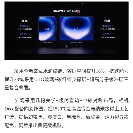
采用全新玄武水滴铰链，容屏空间提升16%，抗跌能力
提升33%;采用UTG玻璃+碳纤维支撑层+超高分子缓冲层三
重复合叠层。
外观采用几何美学+极简直边+中轴对称布局，相机
Deco配备陶瓷饰圈，经1520℃超高温锻造与纳米级稀土工艺
打造，提供幻夜黑、零度白、星际蓝、橄榄金、活力橙五款
配色，同步推出典藏版机型。