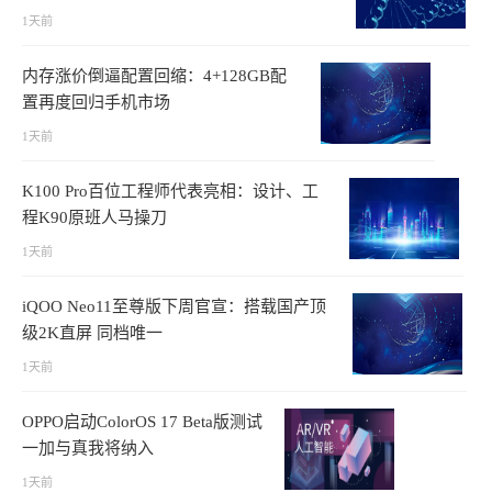
1天前
内存涨价倒逼配置回缩：4+128GB配
置再度回归手机市场
1天前
K100 Pro百位工程师代表亮相：设计、工
程K90原班人马操刀
1天前
iQOO Neo11至尊版下周官宣：搭载国产顶
级2K直屏 同档唯一
1天前
OPPO启动ColorOS 17 Beta版测试
一加与真我将纳入
1天前