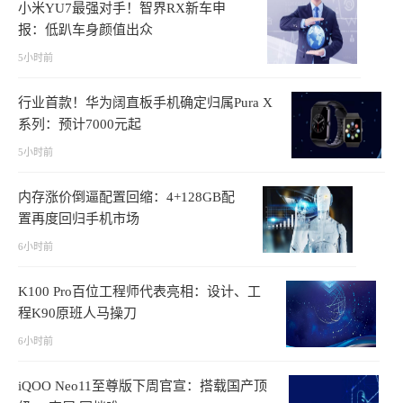
小米YU7最强对手！智界RX新车申
报：低趴车身颜值出众
5小时前
行业首款！华为阔直板手机确定归属Pura X
系列：预计7000元起
5小时前
内存涨价倒逼配置回缩：4+128GB配
置再度回归手机市场
6小时前
K100 Pro百位工程师代表亮相：设计、工
程K90原班人马操刀
6小时前
iQOO Neo11至尊版下周官宣：搭载国产顶