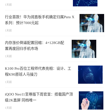
1天前
行业首款！华为阔直板手机确定归属Pura X
系列：预计7000元起
1天前
内存涨价倒逼配置回缩：4+128GB配
置再度回归手机市场
1天前
K100 Pro百位工程师代表亮相：设计、工
程K90原班人马操刀
1天前
iQOO Neo11至尊版下周官宣：搭载国产顶
级2K直屏 同档唯一
1天前