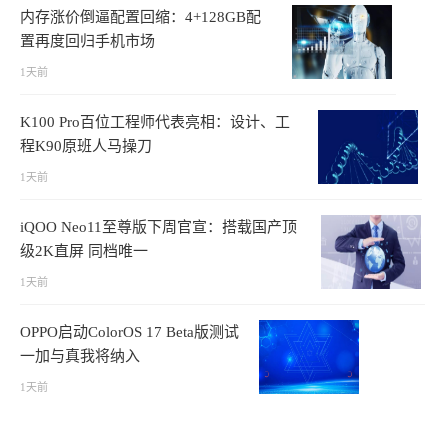
内存涨价倒逼配置回缩：4+128GB配
置再度回归手机市场
1天前
K100 Pro百位工程师代表亮相：设计、工
程K90原班人马操刀
1天前
iQOO Neo11至尊版下周官宣：搭载国产顶
级2K直屏 同档唯一
1天前
OPPO启动ColorOS 17 Beta版测试
一加与真我将纳入
1天前