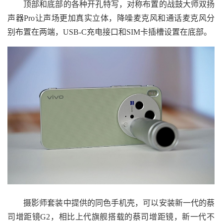
顶部和底部的各种开孔特写，对称布置的战鼓大师双扬
声器Pro让声场更加真实立体，降噪麦克风和通话麦克风分
别布置在两端，USB-C充电接口和SIM卡插槽设置在底部。
摄影师套装中提供的同色手机壳，可以安装新一代的蔡
司增距镜G2，相比上代旗舰搭载的蔡司增距镜，新一代不