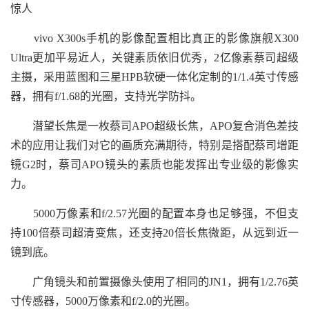
惊人
vivo X300s手机的影像配置相比真正的影像旗舰X300
Ultra更加平易近人，关键素质依旧优秀，2亿像素蔡司超级
主摄，采用蓝图和三星HPB软硬一体化定制的1/1.4英寸传感
器，拥有f/1.68的光圈，支持光学防抖。
潜望长焦是一枚蔡司APO超级长焦，APO复合消色差技
术的应用让我们对它的画质充满期待，特别是搭配蔡司增距
镜G2时，蔡司APO镜头的素质也能发挥出专业级的影像实
力。
5000万像素和f/2.57光圈的配置本身也足够强，不但支
持100倍蔡司超清变焦，还支持20倍长焦微距，从远到近一
镜到底。
广角镜头和前置摄像头使用了相同的JN1，拥有1/2.76英
寸传感器，5000万像素和f/2.0的光圈。