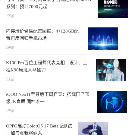
系列：预计7000元起
2天前
内存涨价倒逼配置回缩：4+128GB配
置再度回归手机市场
2天前
K100 Pro百位工程师代表亮相：设计、工
程K90原班人马操刀
2天前
iQOO Neo11至尊版下周官宣：搭载国产顶
级2K直屏 同档唯一
2天前
OPPO启动ColorOS 17 Beta版测试
一加与真我将纳入