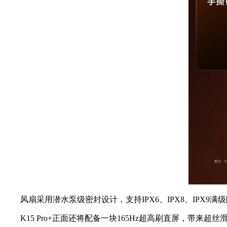
风扇采用潜水泵级密封设计，支持IPX6、IPX8、IPX9
K15 Pro+正面还将配备一块165Hz超高刷直屏，带来超丝