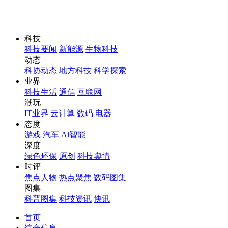
科技
科技要闻
新能源
生物科技
动态
科协动态
地方科技
科学探索
业界
科技生活
通信
互联网
潮玩
IT业界
云计算
数码
电器
态度
游戏
汽车
Ai智能
深度
绿色环保
原创
科技舆情
时评
焦点人物
热点聚焦
数码图集
图集
科普图集
科技资讯
快讯
首页