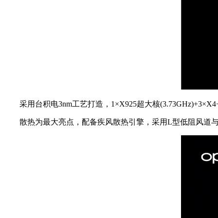
采用台积电3nm工艺打造，1×X925超大核(3.73GHz)+3×X4+
散热为最大亮点，配备疾风散热引擎，采用L型低阻风道与