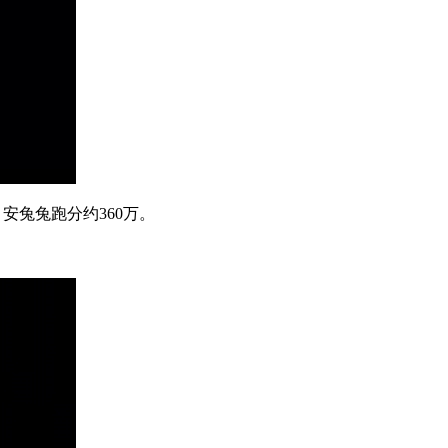
光追，安兔兔跑分约360万。
。