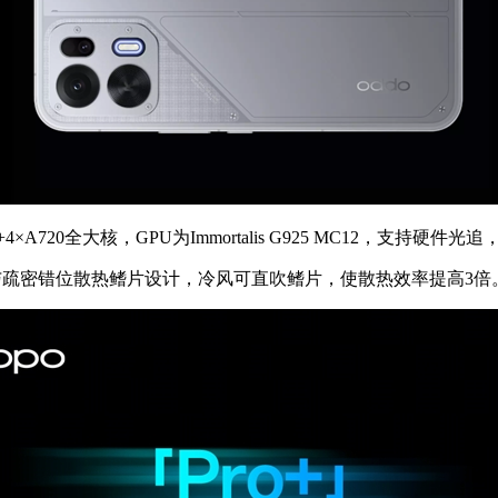
4×A720全大核，GPU为Immortalis G925 MC12，支持硬件
疏密错位散热鳍片设计，冷风可直吹鳍片，使散热效率提高3倍